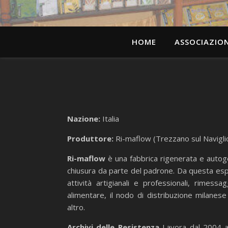
HOME
ASSOCIAZIO
Nazione:
Italia
Produttore:
Ri-maflow (Trezzano sul Naviglio
Ri-maflow
è una fabbrica rigenerata e autoges
chiusura da parte del padrone. Da questa esp
attività artigianali e professionali, rime
alimentare, il nodo di distribuzione milanes
altro.
Archivi delle Resistenza
Lavora dal 2004 all