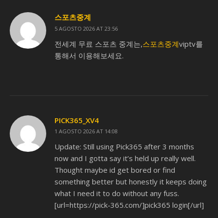
스포츠중계
5 AGOSTO 2026 AT 23:56
전세계 무료 스포츠 중계는,
스포츠중계
viptv를
통해서 이용해보세요.
PICK365_XV4
1 AGOSTO 2026 AT 14:08
Update: Still using Pick365 after 3 months
now and I gotta say it’s held up really well.
Thought maybe id get bored or find
something better but honestly it keeps doing
what I need it to do without any fuss.
[url=https://pick-365.com/]pick365 login[/url]