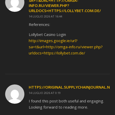
SA=T&URL=HTTP://OMGA-
INFO.RU/VIEWER.PHP?
URLDOCS=HTTPS://LOLLYBET.COM.DE/
14 LUGLIO 2026 AT 16:44
References:
Lollybet Casino Login
http://images.google.ie/url?
sa=t&url=http://omga-info.ru/viewer.php?
urldocs=https://lollybet.com.de/
HTTPS://ORIGINAL.SUPPLYCHAINJOURNAL.NET
14 LUGLIO 2026 AT 0:19
I found this post both useful and engaging.
Looking forward to reading more.