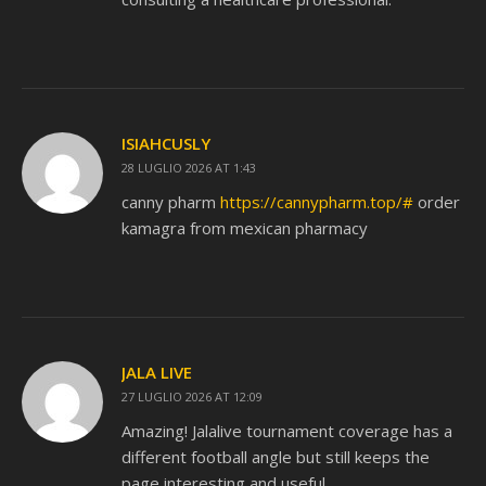
ISIAHCUSLY
28 LUGLIO 2026 AT 1:43
canny pharm
https://cannypharm.top/#
order
kamagra from mexican pharmacy
JALA LIVE
27 LUGLIO 2026 AT 12:09
Amazing! Jalalive tournament coverage has a
different football angle but still keeps the
page interesting and useful.