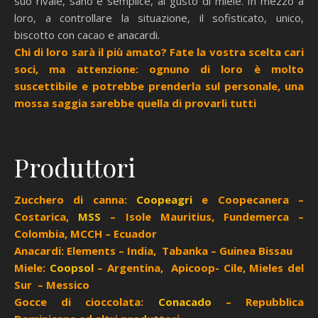
suo rivale, sano e semplice, al gusto di miele. In mezzo a
loro, a controllare la situazione, il sofisticato, unico,
biscotto con cacao e anacardi.
Chi di loro sarà il più amato? Fate la vostra scelta cari
soci, ma attenzione: ognuno di loro è molto
suscettibile e potrebbe prenderla sul personale, una
mossa saggia sarebbe quella di provarli tutti
Produttori
Zucchero di canna:
Coopeagri
e Coopecanera –
Costarica,
MSS
– Isole Mauritius, Fundemerca –
Colombia, MCCH – Ecuador
Anacardi: Elements – India, Tabanka – Guinea Bissau
Miele:
Coopsol
– Argentina, Apicoop- Cile, Mieles del
Sur – Messico
Gocce di cioccolata:
Conacado
– Repubblica