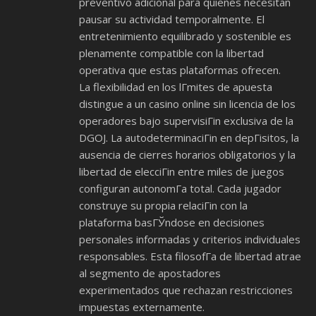
preventivo adicional para quienes necesitan
pausar su actividad temporalmente. El
entretenimiento equilibrado y sostenible es
plenamente compatible con la libertad
operativa que estas plataformas ofrecen.
La flexibilidad en los lГ­mites de apuesta
distingue a un casino online sin licencia de los
operadores bajo supervisiГіn exclusiva de la
DGOJ. La autodeterminaciГіn en depГіsitos, la
ausencia de cierres horarios obligatorios y la
libertad de elecciГіn entre miles de juegos
configuran autonomГ­a total. Cada jugador
construye su propia relaciГіn con la
plataforma basГЎndose en decisiones
personales informadas y criterios individuales
responsables. Esta filosofГ­a de libertad atrae
al segmento de apostadores
experimentados que rechazan restricciones
impuestas externamente.