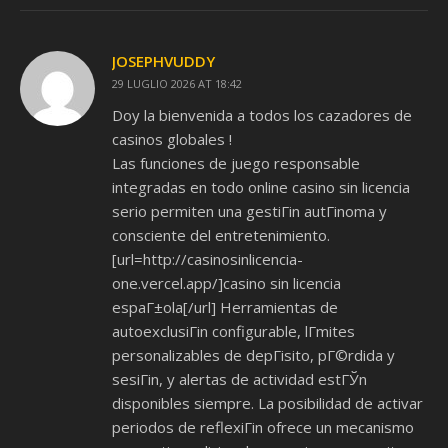
JOSEPHVUDDY
29 LUGLIO 2026 AT 18:42
Doy la bienvenida a todos los cazadores de
casinos globales !
Las funciones de juego responsable
integradas en todo online casino sin licencia
serio permiten una gestiГіn autГіnoma y
consciente del entretenimiento.
[url=http://casinosinlicencia-
one.vercel.app/]casino sin licencia
espaГ±ola[/url] Herramientas de
autoexclusiГіn configurable, lГ­mites
personalizables de depГіsito, pГ©rdida y
sesiГіn, y alertas de actividad estГЎn
disponibles siempre. La posibilidad de activar
periodos de reflexiГіn ofrece un mecanismo