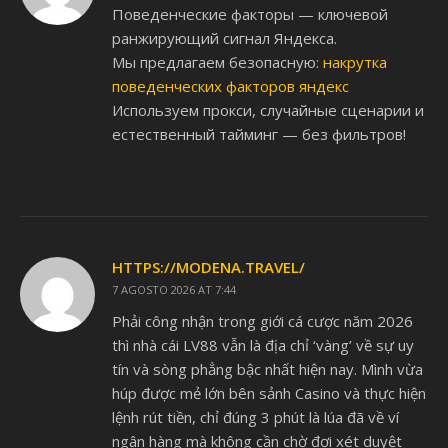
Поведенческие факторы — ключевой
ранжирующий сигнал Яндекса.
Мы предлагаем безопасную:
накрутка
поведенческих факторов яндекс
Используем прокси, случайные сценарии и
естественный тайминг — без фильтров!
HTTPS://MODENA.TRAVEL/
7 AGOSTO 2026 AT 7:44
Phải công nhận trong giới cá cược năm 2026
thì nhà cái LV88 vẫn là địa chỉ ‘vàng’ về sự uy
tín và sòng phẳng bậc nhất hiện nay. Mình vừa
húp được mẻ lớn bên sảnh Casino và thực hiện
lệnh rút tiền, chỉ đúng 3 phút là lúa đã về ví
ngân hàng mà không cần chờ đợi xét duyệt