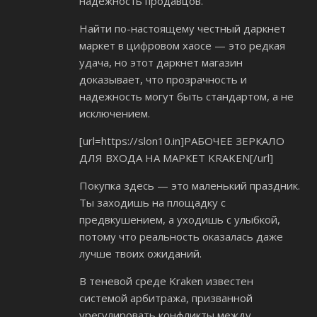
надёжность продавцов.
Найти по-настоящему честный даркнет
маркет в цифровом хаосе — это редкая
удача, но этот даркнет магазин
доказывает, что прозрачность и
надежность могут быть стандартом, а не
исключением.
[url=https://slon10.in]РАБОЧЕЕ ЗЕРКАЛО
ДЛЯ ВХОДА НА МАРКЕТ KRAKEN[/url]
Покупка здесь — это маленький праздник.
Ты заходишь на площадку с
предвкушением, а уходишь с улыбкой,
потому что реальность оказалась даже
лучше твоих ожиданий.
В теневой среде Kraken известен
системой арбитража, призванной
урегулировать конфликты между