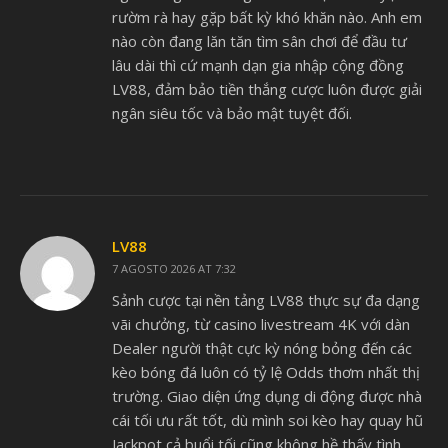
rườm rà hay gặp bất kỳ khó khăn nào. Anh em
nào còn đang lăn tăn tìm sân chơi để đầu tư
lâu dài thì cứ mạnh dạn gia nhập cộng đồng
LV88, đảm bảo tiền thắng cược luôn được giải
ngân siêu tốc và bảo mật tuyệt đối.
LV88
7 AGOSTO 2026 AT 7:32
Sảnh cược tại nền tảng LV88 thực sự đa dạng
vãi chưởng, từ casino livestream 4K với dàn
Dealer người thật cực kỳ nóng bỏng đến các
kèo bóng đá luôn có tỷ lệ Odds thơm nhất thị
trường. Giao diện ứng dụng di động được nhà
cái tối ưu rất tốt, dù mình soi kèo hay quay hũ
Jackpot cả buổi tối cũng không hề thấy tình