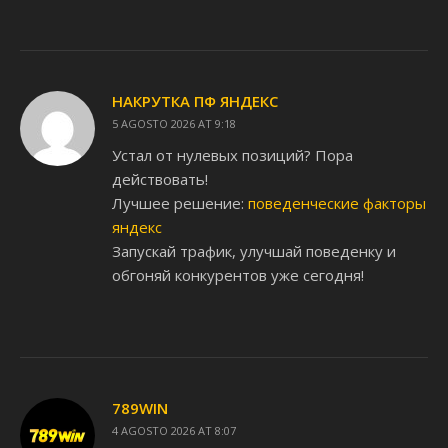
НАКРУТКА ПФ ЯНДЕКС
5 AGOSTO 2026 AT 9:18
Устал от нулевых позиций? Пора
действовать!
Лучшее решение:
поведенческие факторы
яндекс
Запускай трафик, улучшай поведенку и
обгоняй конкурентов уже сегодня!
789WIN
4 AGOSTO 2026 AT 8:07